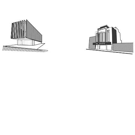
IOTECA MUNICIPAL 114 DE PUNTA
CENTRO CULTURAL EX TEATRO D
ARENAS